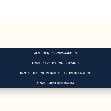
ALGEMENE VOORWAARDEN
ONZE PRIVACYKENNISGEVING
ONZE ALGEMENE VERWERKERS OVEREENKOMST
ONZE SUBVERWERKERS