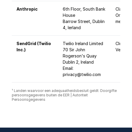
Anthropic
6th Floor, South Bank
Claude 
House
Onderst
Barrow Street, Dublin
met AI
4, Ierland
SendGrid (Twilio
Twilio Ireland Limited
Cloudge
Inc.)
70 Sir John
Verzend
Rogerson's Quay
Dublin 2, Ireland
Email:
privacy@twilio.com
¹ Landen waarvoor een adequaatheidsbesluit geldt: Doorgifte
persoonsgegevens buiten de EER | Autoriteit
Persoonsgegevens