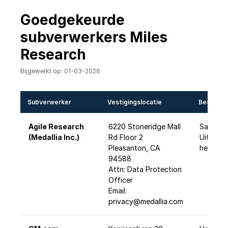
Goedgekeurde
subverwerkers Miles
Research
Bijgewerkt op: 01-03-2026
Subverwerker
Vestigingslocatie
Beschrijv
Agile Research
6220 Stoneridge Mall
SaaS so
(Medallia Inc.)
Rd Floor 2
Uitnodi
Pleasanton, CA
het kad
94588
Attn: Data Protection
Officer
Email:
privacy@medallia.com