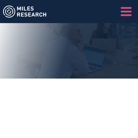
C
o
o
k
i
e
b
e
l
e
i
d