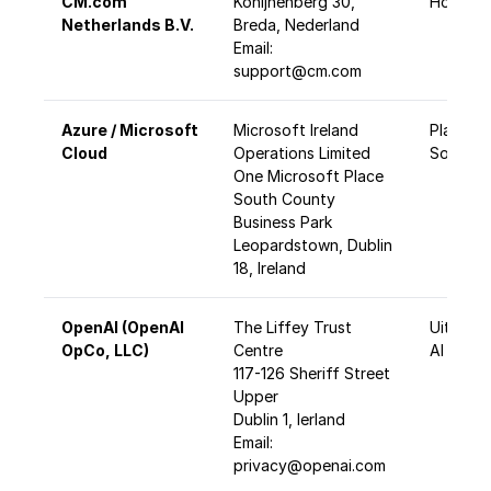
CM.com
Konijnenberg 30,
Hosting
Netherlands B.V.
Breda, Nederland
Email:
support@cm.com
Azure / Microsoft
Microsoft Ireland
Platform
Cloud
Operations Limited
Software
One Microsoft Place
South County
Business Park
Leopardstown, Dublin
18, Ireland
OpenAI (OpenAI
The Liffey Trust
Uitsluit
OpCo, LLC)
Centre
AI servi
117-126 Sheriff Street
Upper
Dublin 1, Ierland
Email:
privacy@openai.com