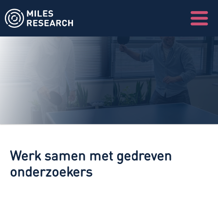
W
e
r
k
e
n
b
i
j
Werk samen met gedreven 
onderzoekers