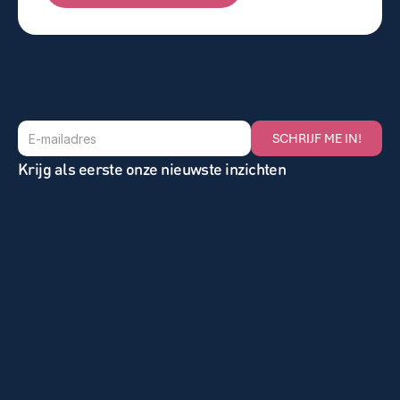
BEKIJK DE VACATURE
SCHRIJF ME IN!
Krijg als eerste onze nieuwste inzichten
Home
Nieuws
Onze Oplossingen
Vacatures
Gezocht
Over Miles
Klantcases
Ons Team
Contact
Privacy 