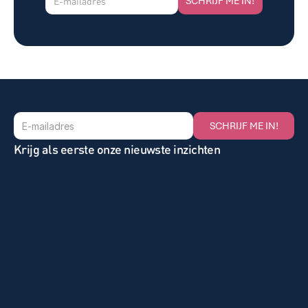
SCHRIJF ME IN!
SCHRIJF ME IN!
Krijg als eerste onze nieuwste inzichten
Home
Nieuws
Onze Oplossingen
Vacatures
Gezocht
Over Miles
Klantcases
Ons Team
Contact