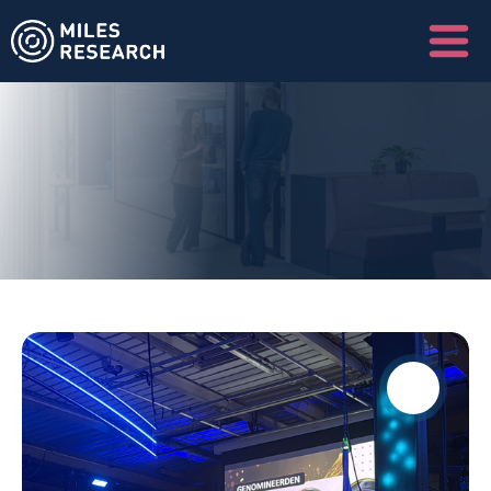
N
i
e
u
w
s