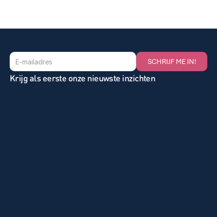
SCHRIJF ME IN!
Krijg als eerste onze nieuwste inzichten
Home
Nieuws
Onze Oplossingen
Vacatures
Gezocht
Over Miles
Klantcases
Ons Team
Contact
Privacy 
Cookie