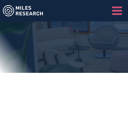
O
v
e
r
Senior Research Consultant