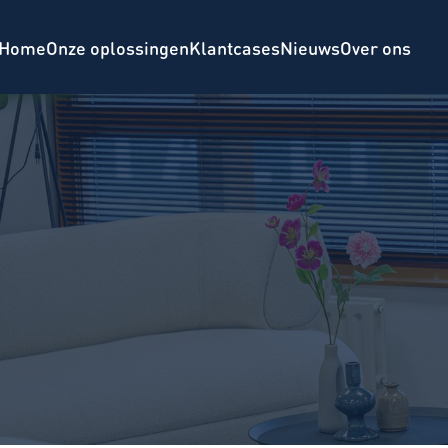
Home
Onze oplossingen
Klantcases
Nieuws
Over ons
v
e
r