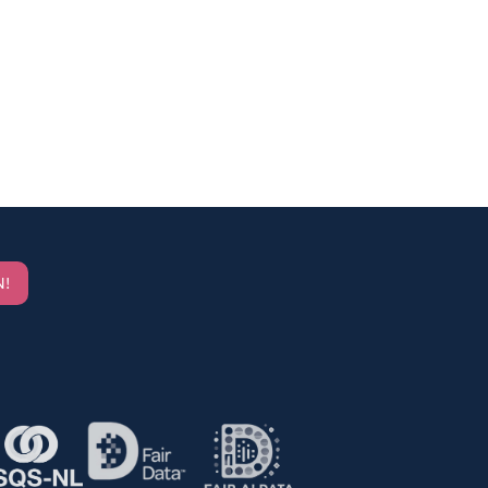
N!
Home
10 Miles
Over Miles
Ons Team