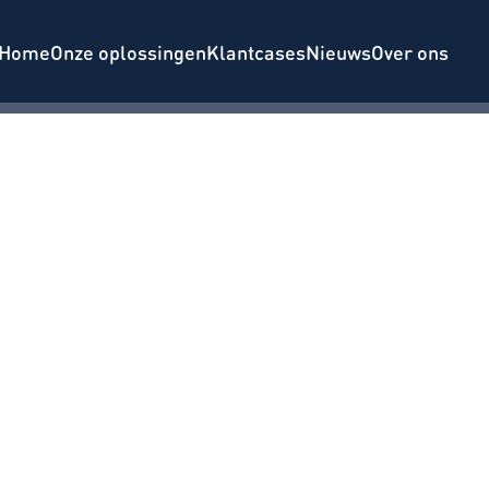
Home
Onze oplossingen
Klantcases
Nieuws
Over ons
tervaringen en –feedback 
meten (NPS, KTV) 