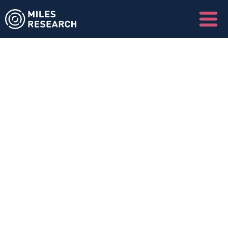
ivacykennisgeving
e is Miles Research?
es Research B.V. (verder genoemd: Miles 
earch) is een Nederlands 
ktonderzoekbureau gevestigd aan 
cssonstraat 2, 5121 ML in Rijen, 
eschreven bij de Kamer van Koophandel 
er 55307361. Miles Research is lid van de 