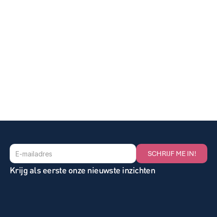
VRAAG EEN VOORSTEL AAN
SCHRIJF ME IN!
Krijg als eerste onze nieuwste inzichten
Home
Nieuws
Onze Oplossingen
Vacatures
Gezocht