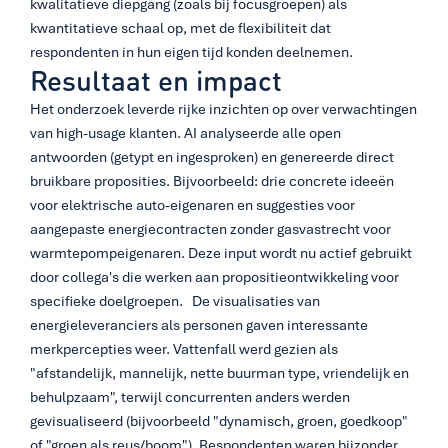
kwalitatieve diepgang (zoals bij focusgroepen) als 
kwantitatieve schaal op, met de flexibiliteit dat 
respondenten in hun eigen tijd konden deelnemen. 
Resultaat en impact
Het onderzoek leverde rijke inzichten op over verwachtingen 
van high-usage klanten. AI analyseerde alle open 
antwoorden (getypt en ingesproken) en genereerde direct 
bruikbare proposities. Bijvoorbeeld: drie concrete ideeën 
voor elektrische auto-eigenaren en suggesties voor 
aangepaste energiecontracten zonder gasvastrecht voor 
warmtepompeigenaren. Deze input wordt nu actief gebruikt 
door collega's die werken aan propositieontwikkeling voor 
specifieke doelgroepen.   De visualisaties van 
energieleveranciers als personen gaven interessante 
merkpercepties weer. Vattenfall werd gezien als 
"afstandelijk, mannelijk, nette buurman type, vriendelijk en 
behulpzaam", terwijl concurrenten anders werden 
gevisualiseerd (bijvoorbeeld "dynamisch, groen, goedkoop" 
of "groen als reus/boom"). Respondenten waren bijzonder 